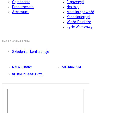
Ogłoszenia
E-gazety.pl
Prenumerata
Nexto.pl
Archiwum
Mała księgowość
Kancelarierp.pl
Wieści Rolnicze
Życie Warszawy
NASZE WYDARZENIA
Szkolenia i konferencje
MAPA STRONY
KALENDARIUM
OFERTA PRODUKTOWA