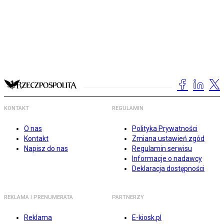
KONTAKT
REGULAMIN
O nas
Polityka Prywatności
Kontakt
Zmiana ustawień zgód
Napisz do nas
Regulamin serwisu
Informacje o nadawcy
Deklaracja dostępności
REKLAMA I PRENUMERATA
PARTNERZY
Reklama
E-kiosk.pl