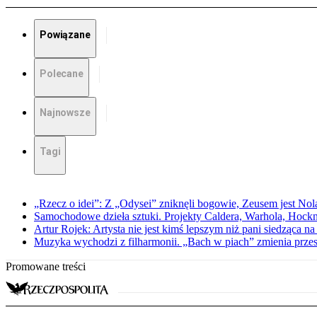
Powiązane
Polecane
Najnowsze
Tagi
„Rzecz o idei”: Z „Odysei” zniknęli bogowie, Zeusem jest Nol
Samochodowe dzieła sztuki. Projekty Caldera, Warhola, Hock
Artur Rojek: Artysta nie jest kimś lepszym niż pani siedząca n
Muzyka wychodzi z filharmonii. „Bach w piach” zmienia przes
Promowane treści