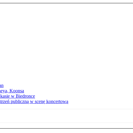
an
neya, Koonsa
a kasie w Biedronce
trzeń publiczną w scenę koncertową