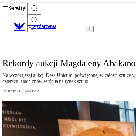
Serwisy
Wydarzenia
Rekordy aukcji Magdaleny Abakan
Na wczorajszej aukcji Desa Unicum, poświęconej w całości sztuce wybi
czterech latach znów wróciła na rynek sztuki.
Publikacja:
24.11.2023 16:03