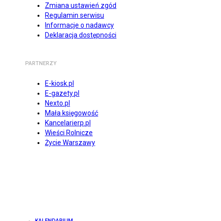
Zmiana ustawień zgód
Regulamin serwisu
Informacje o nadawcy
Deklaracja dostępności
PARTNERZY
E-kiosk.pl
E-gazety.pl
Nexto.pl
Mała księgowość
Kancelarierp.pl
Wieści Rolnicze
Życie Warszawy
KALENDARIUM