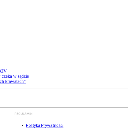
 XIV
w czeka w sądzie
ich krawatach”
REGULAMIN
Polityka Prywatności