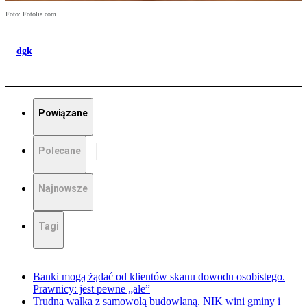
Foto: Fotolia.com
dgk
Powiązane
Polecane
Najnowsze
Tagi
Banki mogą żądać od klientów skanu dowodu osobistego.
Prawnicy: jest pewne „ale”
Trudna walka z samowolą budowlaną. NIK wini gminy i