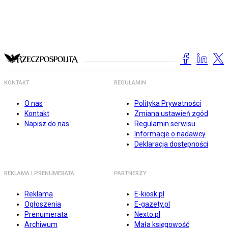
KONTAKT
REGULAMIN
O nas
Polityka Prywatności
Kontakt
Zmiana ustawień zgód
Napisz do nas
Regulamin serwisu
Informacje o nadawcy
Deklaracja dostępności
REKLAMA I PRENUMERATA
PARTNERZY
Reklama
E-kiosk.pl
Ogłoszenia
E-gazety.pl
Prenumerata
Nexto.pl
Archiwum
Mała księgowość