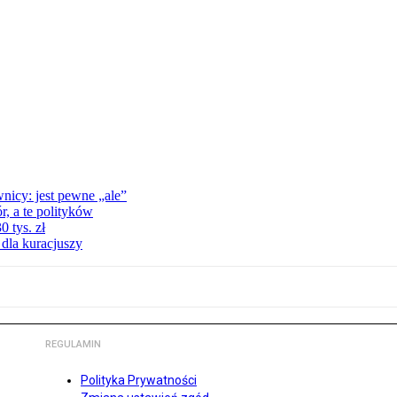
nicy: jest pewne „ale”
, a te polityków
 tys. zł
 dla kuracjuszy
REGULAMIN
Polityka Prywatności