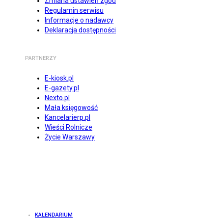
Zmiana ustawień zgód
Regulamin serwisu
Informacje o nadawcy
Deklaracja dostępności
PARTNERZY
E-kiosk.pl
E-gazety.pl
Nexto.pl
Mała księgowość
Kancelarierp.pl
Wieści Rolnicze
Życie Warszawy
KALENDARIUM