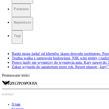
Polecane
Najnowsze
Tagi
Banki mogą żądać od klientów skanu dowodu osobistego. Praw
Trudna walka z samowolą budowlaną. NIK wini gminy i nadzór
Prawo jazdy nie wystarczy do wynajęcia auta. Kary nawet do 30
Zakaz wyjazdu do sanatorium przez rok. Resort planuje „kary”
Promowane treści
KONTAKT
O nas