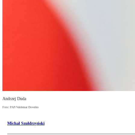
Andrzej Duda
Foto: PAP/Valdemar Doveiko
Michał Szułdrzyński