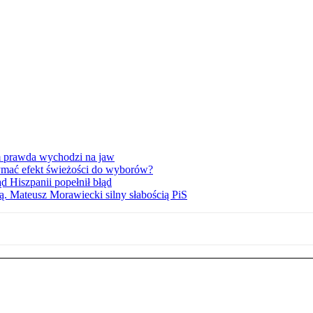
am prawda wychodzi na jaw
ymać efekt świeżości do wyborów?
d Hiszpanii popełnił błąd
ą. Mateusz Morawiecki silny słabością PiS