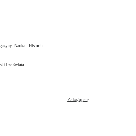
!
azyny: Nauka i Historia.
ki i ze świata.
Zaloguj się