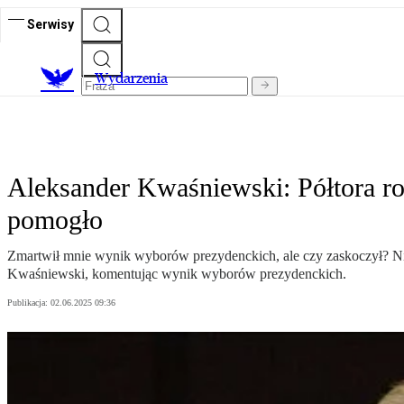
Serwisy
Wydarzenia
Aleksander Kwaśniewski: Półtora r
pomogło
Zmartwił mnie wynik wyborów prezydenckich, ale czy zaskoczył? Nie
Kwaśniewski, komentując wynik wyborów prezydenckich.
Publikacja:
02.06.2025 09:36