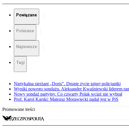
Powiązane
Polecane
Najnowsze
Tagi
Nietykalna sierżant „Doris”. Drugie życie tajnej policjantki
Wyniki nowego sondażu. Aleksander Kwaśniewski liderem ra
Nowy sondaż partyjny. Co czwarty Polak wciąż nie wybrał
Prof. Karol Karski: Mateusz Morawiecki nadal jest w PiS
Promowane treści