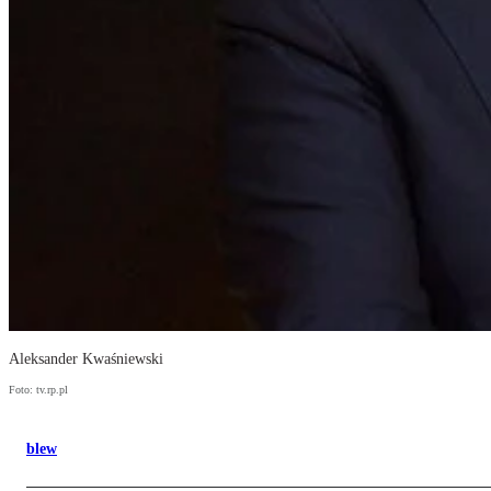
Aleksander Kwaśniewski
Foto: tv.rp.pl
blew