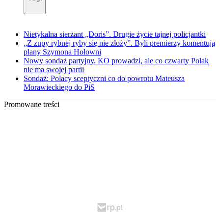
Nietykalna sierżant „Doris”. Drugie życie tajnej policjantki
„Z zupy rybnej ryby się nie złoży”. Byli premierzy komentują
plany Szymona Hołowni
Nowy sondaż partyjny. KO prowadzi, ale co czwarty Polak
nie ma swojej partii
Sondaż: Polacy sceptyczni co do powrotu Mateusza
Morawieckiego do PiS
Promowane treści