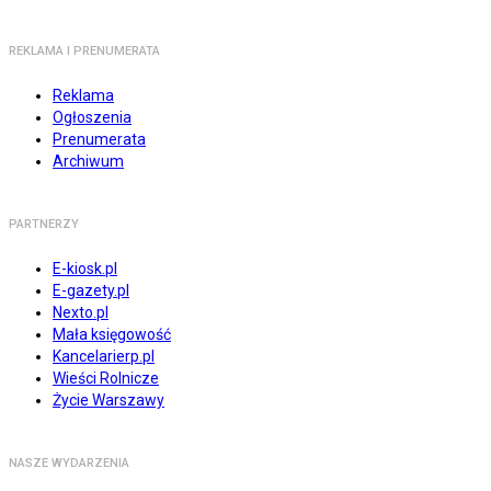
REKLAMA I PRENUMERATA
Reklama
Ogłoszenia
Prenumerata
Archiwum
PARTNERZY
E-kiosk.pl
E-gazety.pl
Nexto.pl
Mała księgowość
Kancelarierp.pl
Wieści Rolnicze
Życie Warszawy
NASZE WYDARZENIA