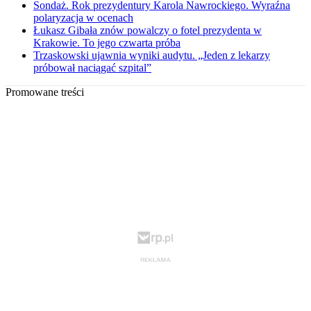
Sondaż. Rok prezydentury Karola Nawrockiego. Wyraźna
polaryzacja w ocenach
Łukasz Gibała znów powalczy o fotel prezydenta w
Krakowie. To jego czwarta próba
Trzaskowski ujawnia wyniki audytu. „Jeden z lekarzy
próbował naciągać szpital”
Promowane treści