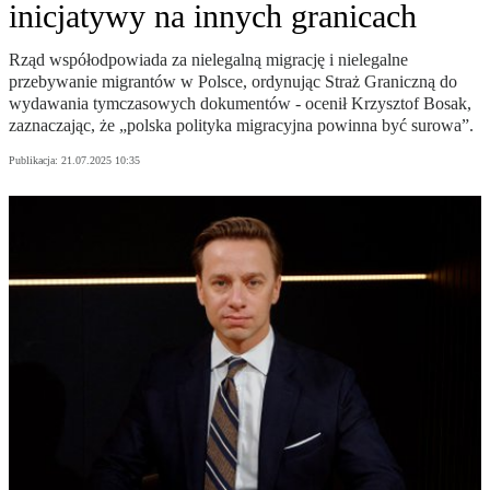
inicjatywy na innych granicach
Rząd współodpowiada za nielegalną migrację i nielegalne
przebywanie migrantów w Polsce, ordynując Straż Graniczną do
wydawania tymczasowych dokumentów - ocenił Krzysztof Bosak,
zaznaczając, że „polska polityka migracyjna powinna być surowa”.
Publikacja:
21.07.2025 10:35