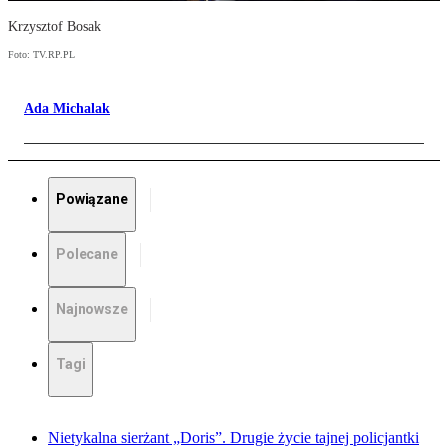
Krzysztof Bosak
Foto: TV.RP.PL
Ada Michalak
Powiązane
Polecane
Najnowsze
Tagi
Nietykalna sierżant „Doris”. Drugie życie tajnej policjantki