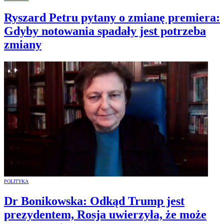
Ryszard Petru pytany o zmianę premiera:
Gdyby notowania spadały jest potrzeba
zmiany
POLITYKA
Dr Bonikowska: Odkąd Trump jest
prezydentem, Rosja uwierzyła, że może