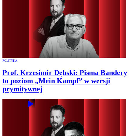
POLITYKA
Prof. Krzesimir Dębski: Pisma Bandery
to poziom „Mein Kampf” w wersji
prymitywnej