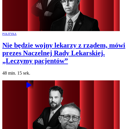
POLITYKA
Nie będzie wojny lekarzy z rządem, mówi
prezes Naczelnej Rady Lekarskiej.
„Leczymy pacjentów”
48 min. 15 sek.