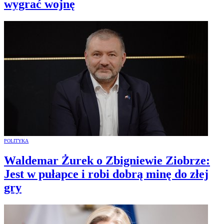
wygrać wojnę
POLITYKA
Waldemar Żurek o Zbigniewie Ziobrze:
Jest w pułapce i robi dobrą minę do złej
gry