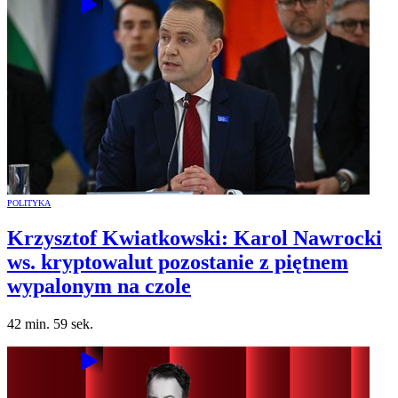
POLITYKA
Krzysztof Kwiatkowski: Karol Nawrocki
ws. kryptowalut pozostanie z piętnem
wypalonym na czole
42 min. 59 sek.