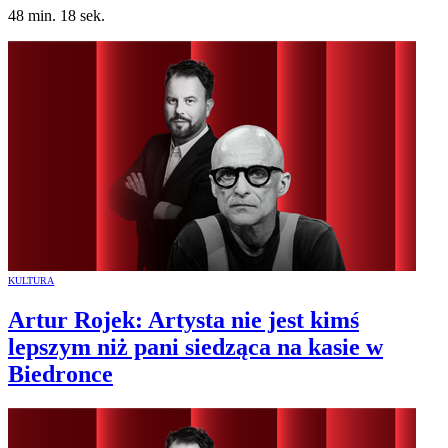
48 min. 18 sek.
KULTURA
Artur Rojek: Artysta nie jest kimś
lepszym niż pani siedząca na kasie w
Biedronce