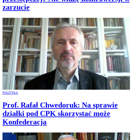
zarzucie
POLITYKA
Prof. Rafał Chwedoruk: Na sprawie
działki pod CPK skorzystać może
Konfederacja