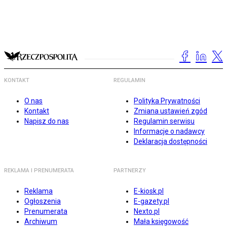
KONTAKT
REGULAMIN
O nas
Polityka Prywatności
Kontakt
Zmiana ustawień zgód
Napisz do nas
Regulamin serwisu
Informacje o nadawcy
Deklaracja dostępności
REKLAMA I PRENUMERATA
PARTNERZY
Reklama
E-kiosk.pl
Ogłoszenia
E-gazety.pl
Prenumerata
Nexto.pl
Archiwum
Mała księgowość