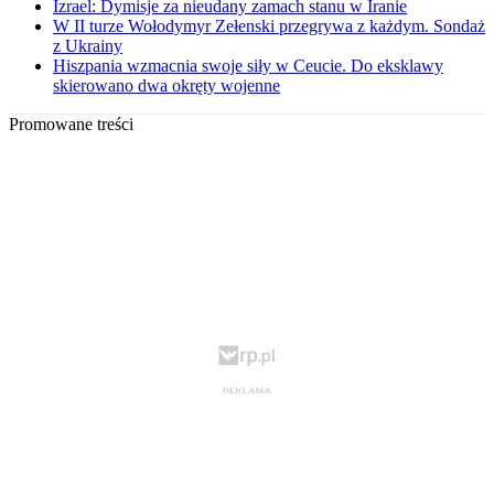
Izrael: Dymisje za nieudany zamach stanu w Iranie
W II turze Wołodymyr Zełenski przegrywa z każdym. Sondaż
z Ukrainy
Hiszpania wzmacnia swoje siły w Ceucie. Do eksklawy
skierowano dwa okręty wojenne
Promowane treści