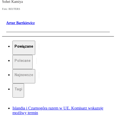
Sohei Kamiya
Foto: REUTERS
Artur Bartkiewicz
Powiązane
Polecane
Najnowsze
Tagi
Islandia i Czarnogóra razem w UE. Komisarz wskazuje
możliwy termin