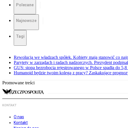
Polecane
Najnowsze
Tagi
Rewolucja we władzach spółek. Kobiety mają stanowić co najm
Parytety w zarządach i radach nadzorczych. Prezydent podpisa
GUS: stopa bezrobocia rejestrowanego w Polsce spadła do 5,8 
Humanoid będzie twoim kolegą z pracy? Zaskakujące prognoz
Promowane treści
KONTAKT
O nas
Kontakt