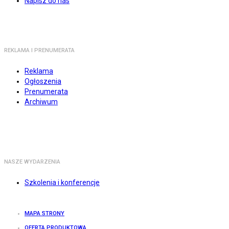
Napisz do nas
REKLAMA I PRENUMERATA
Reklama
Ogłoszenia
Prenumerata
Archiwum
NASZE WYDARZENIA
Szkolenia i konferencje
MAPA STRONY
OFERTA PRODUKTOWA