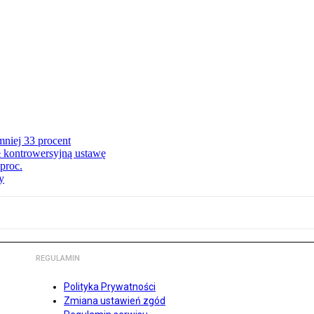
niej 33 procent
ł kontrowersyjną ustawę
proc.
y
REGULAMIN
Polityka Prywatności
Zmiana ustawień zgód