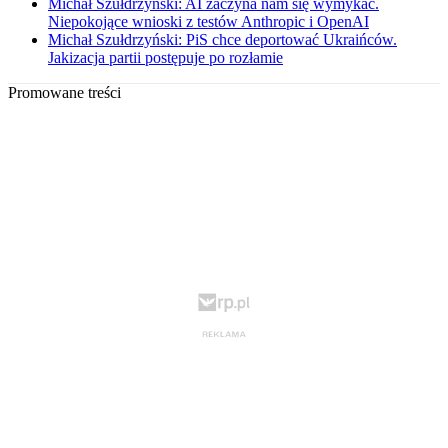
Michał Szułdrzyński: AI zaczyna nam się wymykać.
Niepokojące wnioski z testów Anthropic i OpenAI
Michał Szułdrzyński: PiS chce deportować Ukraińców.
Jakizacja partii postępuje po rozłamie
Promowane treści