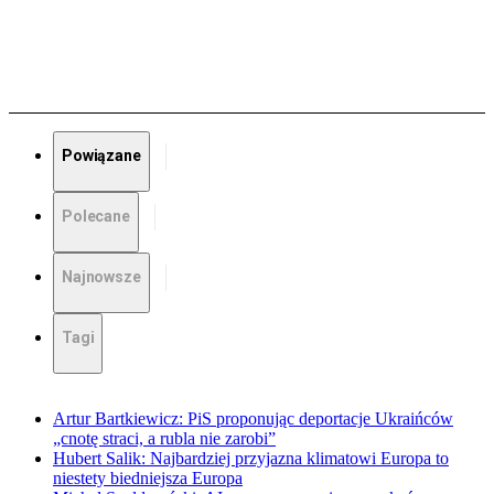
Powiązane
Polecane
Najnowsze
Tagi
Artur Bartkiewicz: PiS proponując deportacje Ukraińców
„cnotę straci, a rubla nie zarobi”
Hubert Salik: Najbardziej przyjazna klimatowi Europa to
niestety biedniejsza Europa