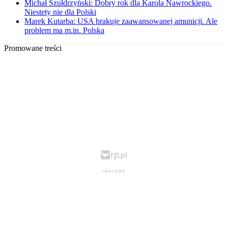
Michał Szułdrzyński: Dobry rok dla Karola Nawrockiego.
Niestety nie dla Polski
Marek Kutarba: USA brakuje zaawansowanej amunicji. Ale
problem ma m.in. Polska
Promowane treści