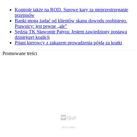
Kontrole także na ROD. Surowe kary za nieprzestrzeganie
przepisów
Banki mogą żądać od klientów skanu dowodu osobistego.
Prawnicy: jest pewne „ale”
Sędzia TK Sławomir Patyra: Jestem zawiedziony postawą
dzisiejszej koalicji
Pijani kierowcy z zakazem prowadzenia pójdą za kratki
Promowane treści