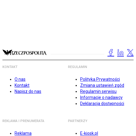
KONTAKT
REGULAMIN
O nas
Polityka Prywatności
Kontakt
Zmiana ustawień zgód
Napisz do nas
Regulamin serwisu
Informacje o nadawcy
Deklaracja dostępności
REKLAMA I PRENUMERATA
PARTNERZY
Reklama
E-kiosk.pl