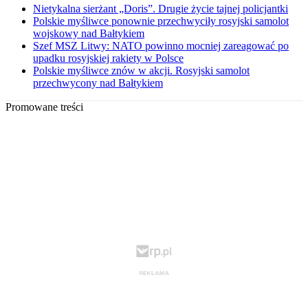
Nietykalna sierżant „Doris”. Drugie życie tajnej policjantki
Polskie myśliwce ponownie przechwyciły rosyjski samolot
wojskowy nad Bałtykiem
Szef MSZ Litwy: NATO powinno mocniej zareagować po
upadku rosyjskiej rakiety w Polsce
Polskie myśliwce znów w akcji. Rosyjski samolot
przechwycony nad Bałtykiem
Promowane treści