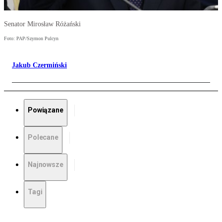
Senator Mirosław Różański
Foto: PAP/Szymon Pulcyn
Jakub Czermiński
Powiązane
Polecane
Najnowsze
Tagi