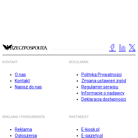
KONTAKT
REGULAMIN
O nas
Polityka Prywatności
Kontakt
Zmiana ustawień zgód
Napisz do nas
Regulamin serwisu
Informacje o nadawcy
Deklaracja dostępności
REKLAMA I PRENUMERATA
PARTNERZY
Reklama
E-kiosk.pl
Ogłoszenia
E-gazety.pl