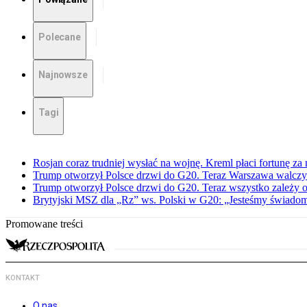
Polecane
Najnowsze
Tagi
Rosjan coraz trudniej wysłać na wojnę. Kreml płaci fortunę za
Trump otworzył Polsce drzwi do G20. Teraz Warszawa walczy 
Trump otworzył Polsce drzwi do G20. Teraz wszystko zależy 
Brytyjski MSZ dla „Rz” ws. Polski w G20: „Jesteśmy świadomi
Promowane treści
KONTAKT
O nas