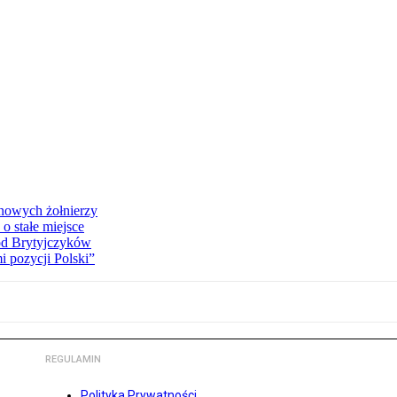
 nowych żołnierzy
o stałe miejsce
od Brytyjczyków
 pozycji Polski”
REGULAMIN
Polityka Prywatności