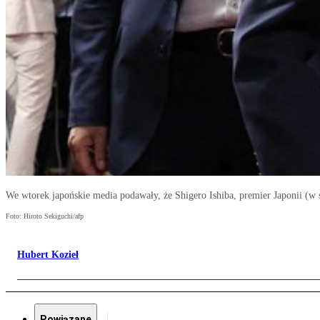
We wtorek japońskie media podawały, że Shigero Ishiba, premier Japonii (w
Foto: Hiroto Sekiguchi/afp
Hubert Kozieł
Powiązane