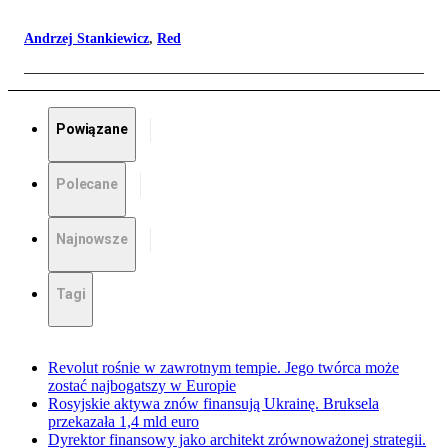
Andrzej Stankiewicz
,
Red
Powiązane
Polecane
Najnowsze
Tagi
Revolut rośnie w zawrotnym tempie. Jego twórca może
zostać najbogatszy w Europie
Rosyjskie aktywa znów finansują Ukrainę. Bruksela
przekazała 1,4 mld euro
Dyrektor finansowy jako architekt zrównoważonej strategii.