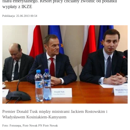
filara emerytalnego. Resort pracy chciałby zwolnić od podatku
wypłaty z IKZE
Publikacja:
25.06.2013 00:54
Premier Donald Tusk między ministrami Jackiem Rostowskim i
Władysławem Kosiniakiem-Kamyszem
Foto: Fotorzepa, Piotr Nowak PN Piotr Nowak