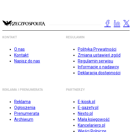
KONTAKT
REGULAMIN
O nas
Polityka Prywatności
Kontakt
Zmiana ustawień zgód
Napisz do nas
Regulamin serwisu
Informacje o nadawcy
Deklaracja dostępności
REKLAMA I PRENUMERATA
PARTNERZY
Reklama
E-kiosk.pl
Ogłoszenia
E-gazety.pl
Prenumerata
Nexto.pl
Archiwum
Mała księgowość
Kancelarierp.pl
Wieści Rolnicze