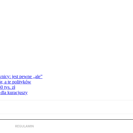
nicy: jest pewne „ale”
, a te polityków
 tys. zł
 dla kuracjuszy
REGULAMIN