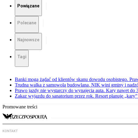
Powiązane
Polecane
Najnowsze
Tagi
Banki mogą żądać od klientów skanu dowodu osobistego. Praw
Trudna walka z samowolą budowlaną. NIK wini gminy i nadzór
Prawo jazdy nie wystarczy do wynajęcia auta. Kary nawet do 30
Zakaz wyjazdu do sanatorium przez rok. Resort planuje „kary”
Promowane treści
KONTAKT