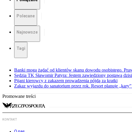
Polecane
Najnowsze
Tagi
Banki mogą żądać od klientów skanu dowodu osobistego. Praw
Sędzia TK Sławomir Patyra: Jestem zawiedziony postawą dzisiej
Pijani kierowcy z zakazem prowadzenia pójdą za kratki
Zakaz wyjazdu do sanatorium przez rok. Resort planuje „kary”
Promowane treści
KONTAKT
O nas