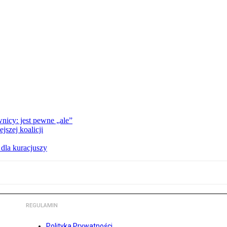
nicy: jest pewne „ale”
szej koalicji
 dla kuracjuszy
REGULAMIN
Polityka Prywatności