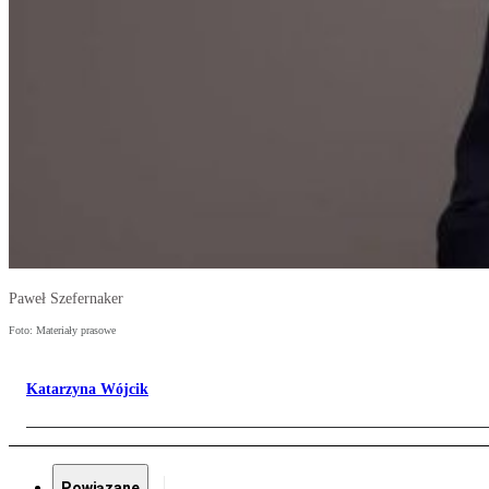
Paweł Szefernaker
Foto: Materiały prasowe
Katarzyna Wójcik
Powiązane