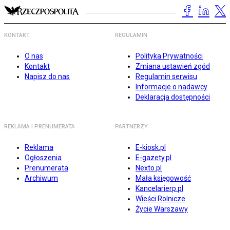
KONTAKT
REGULAMIN
O nas
Polityka Prywatności
Kontakt
Zmiana ustawień zgód
Napisz do nas
Regulamin serwisu
Informacje o nadawcy
Deklaracja dostępności
REKLAMA I PRENUMERATA
PARTNERZY
Reklama
E-kiosk.pl
Ogłoszenia
E-gazety.pl
Prenumerata
Nexto.pl
Archiwum
Mała księgowość
Kancelarierp.pl
Wieści Rolnicze
Życie Warszawy