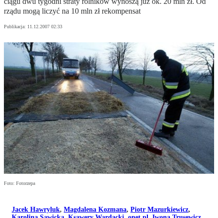
ciągu dwu tygodni straty rolników wynoszą już ok. 20 mln zł. Od
rządu mogą liczyć na 10 mln zł rekompensat
Publikacja:
11.12.2007 02:33
Foto: Fotorzepa
Jacek Hawryluk
,
Magdalena Kozmana
,
Piotr Mazurkiewicz
,
Karolina Sawicka
,
Ksawery Wardacki
,
onet.pl
,
Iwona Trusewicz