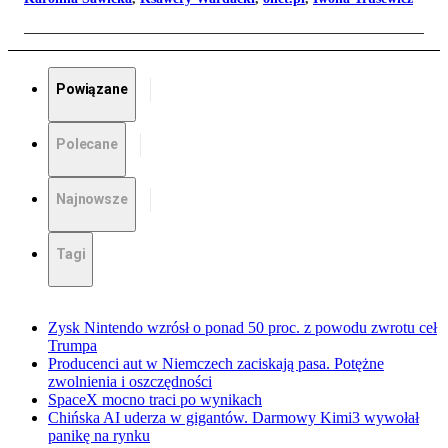
Powiązane
Polecane
Najnowsze
Tagi
Zysk Nintendo wzrósł o ponad 50 proc. z powodu zwrotu ceł
Trumpa
Producenci aut w Niemczech zaciskają pasa. Potężne
zwolnienia i oszczędności
SpaceX mocno traci po wynikach
Chińska AI uderza w gigantów. Darmowy Kimi3 wywołał
panikę na rynku