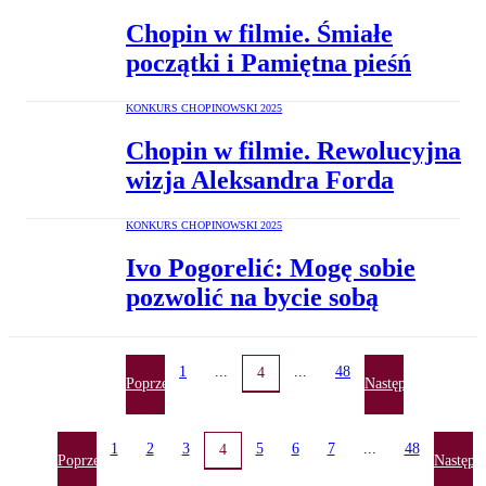
Chopin w filmie. Śmiałe
początki i Pamiętna pieśń
KONKURS CHOPINOWSKI 2025
Chopin w filmie. Rewolucyjna
wizja Aleksandra Forda
KONKURS CHOPINOWSKI 2025
Ivo Pogorelić: Mogę sobie
pozwolić na bycie sobą
1
...
...
48
4
Poprzednia
Następna
1
2
3
5
6
7
...
48
4
Poprzednia
Następn