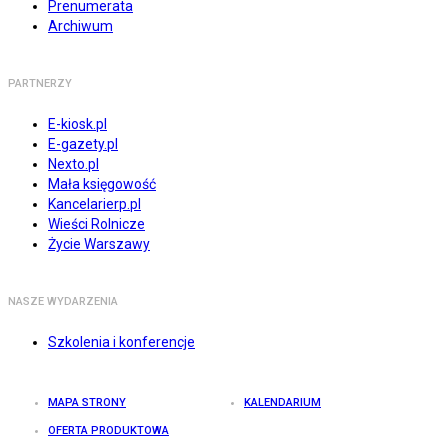
Prenumerata
Archiwum
PARTNERZY
E-kiosk.pl
E-gazety.pl
Nexto.pl
Mała księgowość
Kancelarierp.pl
Wieści Rolnicze
Życie Warszawy
NASZE WYDARZENIA
Szkolenia i konferencje
MAPA STRONY
KALENDARIUM
OFERTA PRODUKTOWA