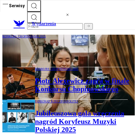
Serwisy
Wydarzenia
KONKURS CHOPINOWSKI 2025
Konkurs Chopinowski. Trwa finał i są
faworyci do zwycięstwa
KONKURS CHOPINOWSKI 2025
Piotr Alexewicz zagra w finale
Konkursu Chopinowskiego
PATRONAT RZECZPOSPOLITEJ
Jubileuszowa gala wręczenia
nagród Koryfeusz Muzyki
Polskiej 2025