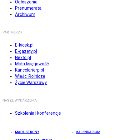
Ogłoszenia
Prenumerata
Archiwum
PARTNERZY
E-kiosk.pl
E-gazety.pl
Nexto.pl
Mała księgowość
Kancelarierp.pl
Wieści Rolnicze
Życie Warszawy
NASZE WYDARZENIA
Szkolenia i konferencje
MAPA STRONY
KALENDARIUM