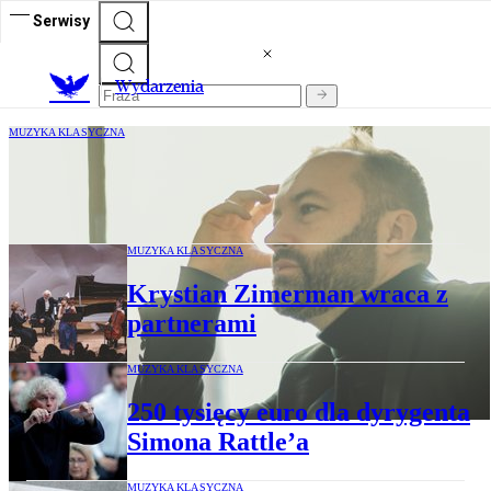
Serwisy
Wydarzenia
MUZYKA KLASYCZNA
Scena Muzyki Polskiej w Filharmonii
Narodowej
MUZYKA KLASYCZNA
Krystian Zimerman wraca z
partnerami
MUZYKA KLASYCZNA
250 tysięcy euro dla dyrygenta
Simona Rattle’a
MUZYKA KLASYCZNA