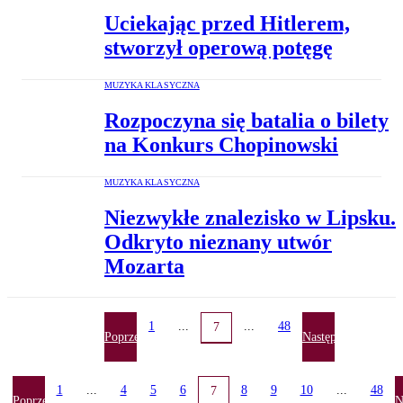
Uciekając przed Hitlerem,
stworzył operową potęgę
MUZYKA KLASYCZNA
Rozpoczyna się batalia o bilety
na Konkurs Chopinowski
MUZYKA KLASYCZNA
Niezwykłe znalezisko w Lipsku.
Odkryto nieznany utwór
Mozarta
1
...
...
48
7
Poprzednia
Następna
1
...
4
5
6
8
9
10
...
48
7
Poprzednia
N