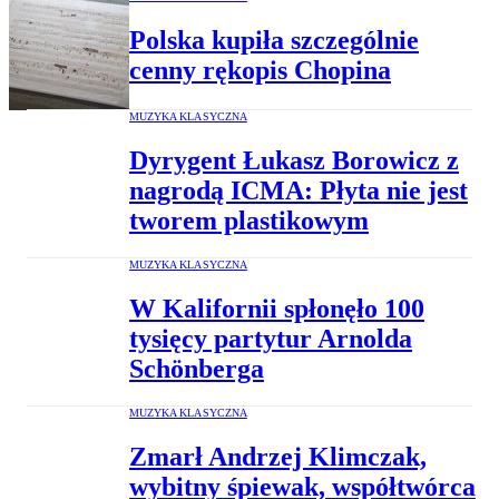
Polska kupiła szczególnie
cenny rękopis Chopina
MUZYKA KLASYCZNA
Dyrygent Łukasz Borowicz z
nagrodą ICMA: Płyta nie jest
tworem plastikowym
MUZYKA KLASYCZNA
W Kalifornii spłonęło 100
tysięcy partytur Arnolda
Schönberga
MUZYKA KLASYCZNA
Zmarł Andrzej Klimczak,
wybitny śpiewak, współtwórca