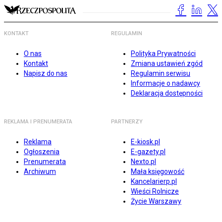
KONTAKT
REGULAMIN
O nas
Polityka Prywatności
Kontakt
Zmiana ustawień zgód
Napisz do nas
Regulamin serwisu
Informacje o nadawcy
Deklaracja dostępności
REKLAMA I PRENUMERATA
PARTNERZY
Reklama
E-kiosk.pl
Ogłoszenia
E-gazety.pl
Prenumerata
Nexto.pl
Archiwum
Mała księgowość
Kancelarierp.pl
Wieści Rolnicze
Życie Warszawy