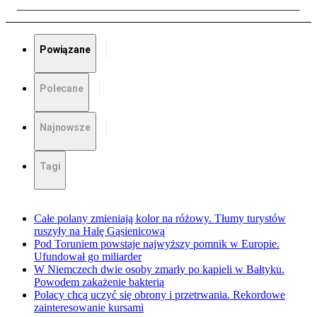
Powiązane
Polecane
Najnowsze
Tagi
Całe polany zmieniają kolor na różowy. Tłumy turystów
ruszyły na Halę Gąsienicową
Pod Toruniem powstaje najwyższy pomnik w Europie.
Ufundował go miliarder
W Niemczech dwie osoby zmarły po kąpieli w Bałtyku.
Powodem zakażenie bakterią
Polacy chcą uczyć się obrony i przetrwania. Rekordowe
zainteresowanie kursami