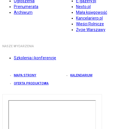
Ogłoszenia
E-gazety.pl
Prenumerata
Nexto.pl
Archiwum
Mała księgowość
Kancelarierp.pl
Wieści Rolnicze
Życie Warszawy
NASZE WYDARZENIA
Szkolenia i konferencje
MAPA STRONY
KALENDARIUM
OFERTA PRODUKTOWA