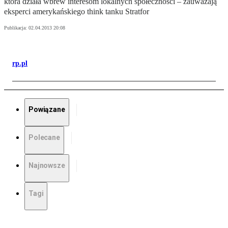
która działa wbrew interesom lokalnych społeczności – zauważają
eksperci amerykańskiego think tanku Stratfor
Publikacja:
02.04.2013 20:08
rp.pl
Powiązane
Polecane
Najnowsze
Tagi