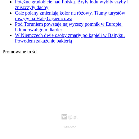
Potężne gradobicie nad Polską. Bryły lodu wybiły szyby i
zniszczyły dachy
Całe polany zmieniają kolor na różowy. Tłumy turystów
ruszyły na Halę Gąsienicową
Pod Toruniem powstaje najwyższy pomnik w Europie.
Ufundował go miliarder
W Niemczech dwie osoby zmarły po kąpieli w Bałtyku.
Powodem zakażenie bakterią
Promowane treści