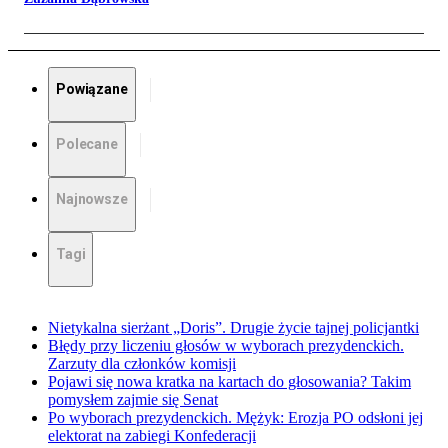
Powiązane
Polecane
Najnowsze
Tagi
Nietykalna sierżant „Doris”. Drugie życie tajnej policjantki
Błędy przy liczeniu głosów w wyborach prezydenckich.
Zarzuty dla członków komisji
Pojawi się nowa kratka na kartach do głosowania? Takim
pomysłem zajmie się Senat
Po wyborach prezydenckich. Mężyk: Erozja PO odsłoni jej
elektorat na zabiegi Konfederacji