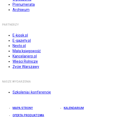
Prenumerata
Archiwum
PARTNERZY
E-kiosk.pl
E-gazety.pl
Nexto.pl
Mała księgowość
Kancelarierp.pl
Wieści Rolnicze
Życie Warszawy
NASZE WYDARZENIA
Szkolenia i konferencje
MAPA STRONY
KALENDARIUM
OFERTA PRODUKTOWA