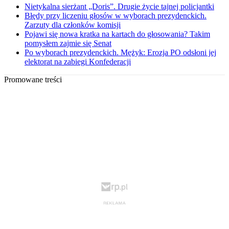
Nietykalna sierżant „Doris”. Drugie życie tajnej policjantki
Błędy przy liczeniu głosów w wyborach prezydenckich.
Zarzuty dla członków komisji
Pojawi się nowa kratka na kartach do głosowania? Takim
pomysłem zajmie się Senat
Po wyborach prezydenckich. Mężyk: Erozja PO odsłoni jej
elektorat na zabiegi Konfederacji
Promowane treści