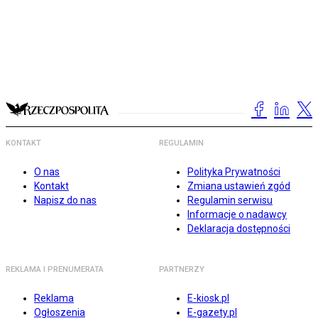
KONTAKT
REGULAMIN
O nas
Polityka Prywatności
Kontakt
Zmiana ustawień zgód
Napisz do nas
Regulamin serwisu
Informacje o nadawcy
Deklaracja dostępności
REKLAMA I PRENUMERATA
PARTNERZY
Reklama
E-kiosk.pl
Ogłoszenia
E-gazety.pl