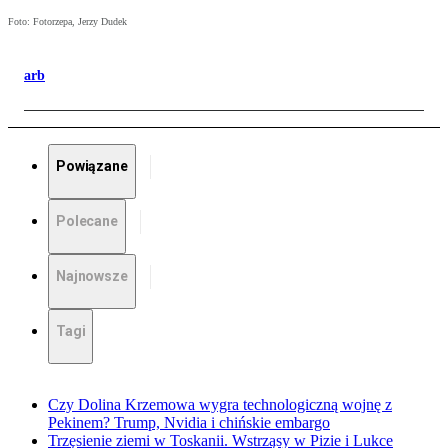
Foto: Fotorzepa, Jerzy Dudek
arb
Powiązane
Polecane
Najnowsze
Tagi
Czy Dolina Krzemowa wygra technologiczną wojnę z
Pekinem? Trump, Nvidia i chińskie embargo
Trzęsienie ziemi w Toskanii. Wstrząsy w Pizie i Lukce