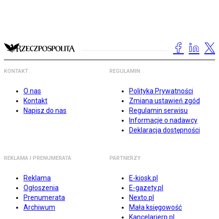
KONTAKT
REGULAMIN
O nas
Polityka Prywatności
Kontakt
Zmiana ustawień zgód
Napisz do nas
Regulamin serwisu
Informacje o nadawcy
Deklaracja dostępności
REKLAMA I PRENUMERATA
PARTNERZY
Reklama
E-kiosk.pl
Ogłoszenia
E-gazety.pl
Prenumerata
Nexto.pl
Archiwum
Mała księgowość
Kancelarierp.pl