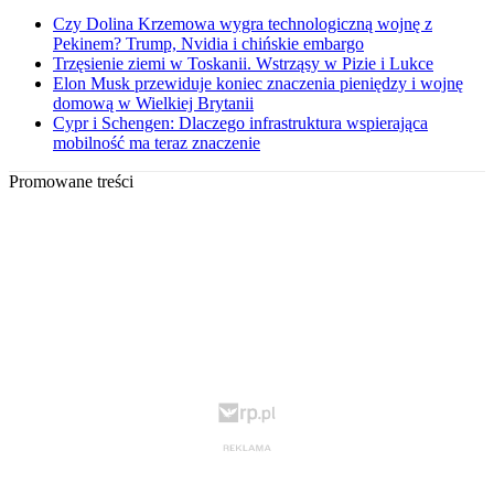
Czy Dolina Krzemowa wygra technologiczną wojnę z
Pekinem? Trump, Nvidia i chińskie embargo
Trzęsienie ziemi w Toskanii. Wstrząsy w Pizie i Lukce
Elon Musk przewiduje koniec znaczenia pieniędzy i wojnę
domową w Wielkiej Brytanii
Cypr i Schengen: Dlaczego infrastruktura wspierająca
mobilność ma teraz znaczenie
Promowane treści