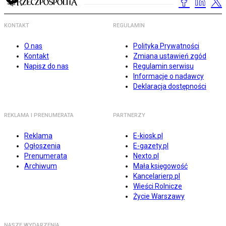
KONTAKT
REGULAMIN
O nas
Polityka Prywatności
Kontakt
Zmiana ustawień zgód
Napisz do nas
Regulamin serwisu
Informacje o nadawcy
Deklaracja dostępności
REKLAMA I PRENUMERATA
PARTNERZY
Reklama
E-kiosk.pl
Ogłoszenia
E-gazety.pl
Prenumerata
Nexto.pl
Archiwum
Mała księgowość
Kancelarierp.pl
Wieści Rolnicze
Życie Warszawy
NASZE WYDARZENIA