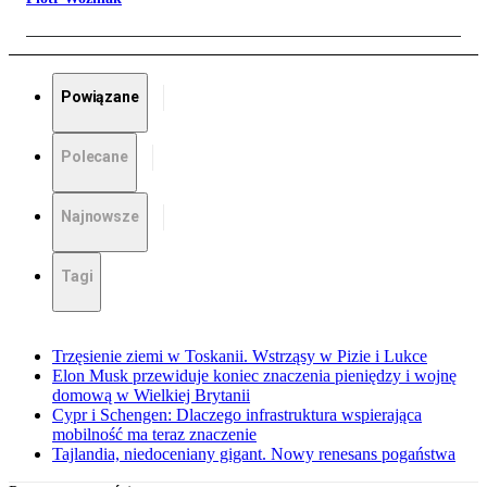
Powiązane
Polecane
Najnowsze
Tagi
Trzęsienie ziemi w Toskanii. Wstrząsy w Pizie i Lukce
Elon Musk przewiduje koniec znaczenia pieniędzy i wojnę
domową w Wielkiej Brytanii
Cypr i Schengen: Dlaczego infrastruktura wspierająca
mobilność ma teraz znaczenie
Tajlandia, niedoceniany gigant. Nowy renesans pogaństwa