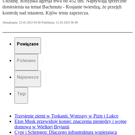
Ukrainę. Rosyjska agresja trwa od 452 dni. Napływają sprzeczne
doniesienia na temat Bachmutu - Rosjanie twierdzą, że przejęli
kontrolę nad miastem, Kijów temu zaprzecza.
Aktualizacja:
22.05.2023 04:30
Publikacja:
21.05.2023 06:48
Powiązane
Polecane
Najnowsze
Tagi
Trzęsienie ziemi w Toskanii. Wstrząsy w Pizie i Lukce
Elon Musk przewiduje koniec znaczenia pieniędzy i wojnę
domową w Wielkiej Brytanii
Cypr i Schengen: Dlaczego infrastruktura wspierająca