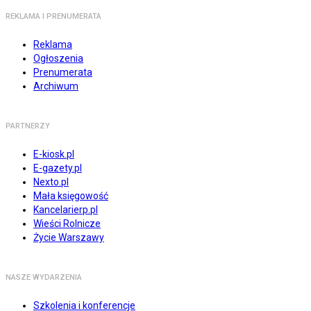
REKLAMA I PRENUMERATA
Reklama
Ogłoszenia
Prenumerata
Archiwum
PARTNERZY
E-kiosk.pl
E-gazety.pl
Nexto.pl
Mała księgowość
Kancelarierp.pl
Wieści Rolnicze
Życie Warszawy
NASZE WYDARZENIA
Szkolenia i konferencje