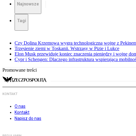
Najnowsze
Tagi
Czy Dolina Krzemowa wygra technologiczną wojnę z Pekinem?
Trzęsienie ziemi w Toskanii. Wstrząsy w Pizie i Lukce
Elon Musk przewiduje koniec znaczenia pieniędzy i wojnę do
Cypr i Schengen: Dlaczego infrastruktura wspierająca mobilno
Promowane treści
KONTAKT
O nas
Kontakt
Napisz do nas
REGULAMIN