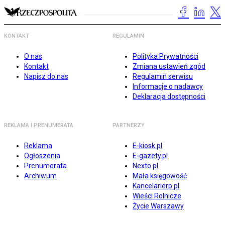
KONTAKT
REGULAMIN
O nas
Polityka Prywatności
Kontakt
Zmiana ustawień zgód
Napisz do nas
Regulamin serwisu
Informacje o nadawcy
Deklaracja dostępności
REKLAMA I PRENUMERATA
PARTNERZY
Reklama
E-kiosk.pl
Ogłoszenia
E-gazety.pl
Prenumerata
Nexto.pl
Archiwum
Mała księgowość
Kancelarierp.pl
Wieści Rolnicze
Życie Warszawy