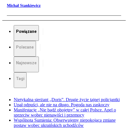
Michał Stankiewicz
Powiązane
Polecane
Najnowsze
Tagi
Nietykalna sierżant „Doris”. Drugie życie tajnej policjantki
Upał odpuści, ale nie na długo. Pogoda nas zaskoczy
Manifestacje „Nie bądź obojętny” w całej Polsce. Apel o
sprzeciw wobec nienawiści i przemocy
Wspólnota Sumienia: Obserwujemy niepokojącą zmianę
postaw wobec ukraińskich uchodźców