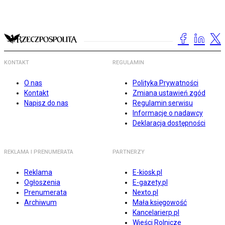
KONTAKT
REGULAMIN
O nas
Polityka Prywatności
Kontakt
Zmiana ustawień zgód
Napisz do nas
Regulamin serwisu
Informacje o nadawcy
Deklaracja dostępności
REKLAMA I PRENUMERATA
PARTNERZY
Reklama
E-kiosk.pl
Ogłoszenia
E-gazety.pl
Prenumerata
Nexto.pl
Archiwum
Mała księgowość
Kancelarierp.pl
Wieści Rolnicze