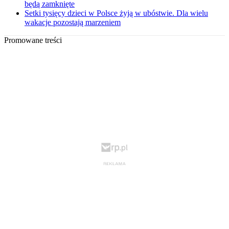
będą zamknięte
Setki tysięcy dzieci w Polsce żyją w ubóstwie. Dla wielu
wakacje pozostają marzeniem
Promowane treści