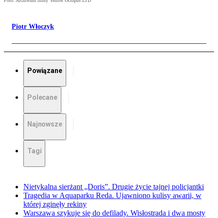
Foto: Archiwum firmy Yellow Octopus LTD
Piotr Włoczyk
Powiązane
Polecane
Najnowsze
Tagi
Nietykalna sierżant „Doris”. Drugie życie tajnej policjantki
Tragedia w Aquaparku Reda. Ujawniono kulisy awarii, w
której zginęły rekiny
Warszawa szykuje się do defilady. Wisłostrada i dwa mosty