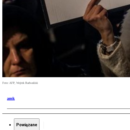
Foto: AFP, Wojtek Radwański
amk
Powiązane