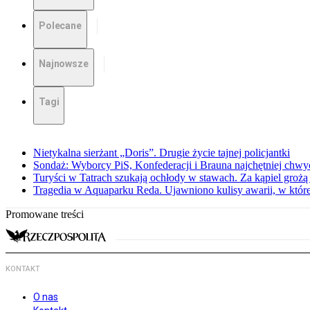
Polecane
Najnowsze
Tagi
Nietykalna sierżant „Doris”. Drugie życie tajnej policjantki
Sondaż: Wyborcy PiS, Konfederacji i Brauna najchętniej chw
Turyści w Tatrach szukają ochłody w stawach. Za kąpiel groż
Tragedia w Aquaparku Reda. Ujawniono kulisy awarii, w której
Promowane treści
KONTAKT
O nas