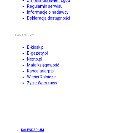
Zmiana ustawień zgód
Regulamin serwisu
Informacje o nadawcy
Deklaracja dostępności
PARTNERZY
E-kiosk.pl
E-gazety.pl
Nexto.pl
Mała księgowość
Kancelarierp.pl
Wieści Rolnicze
Życie Warszawy
KALENDARIUM