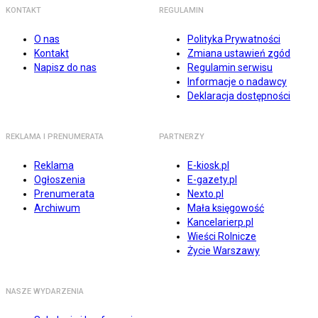
KONTAKT
REGULAMIN
O nas
Polityka Prywatności
Kontakt
Zmiana ustawień zgód
Napisz do nas
Regulamin serwisu
Informacje o nadawcy
Deklaracja dostępności
REKLAMA I PRENUMERATA
PARTNERZY
Reklama
E-kiosk.pl
Ogłoszenia
E-gazety.pl
Prenumerata
Nexto.pl
Archiwum
Mała księgowość
Kancelarierp.pl
Wieści Rolnicze
Życie Warszawy
NASZE WYDARZENIA