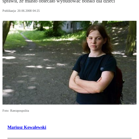
sprawił, że miasto obiecało wybudować boisko dla dzieci
Publikacja:
20.06.2008 04:25
Foto: Rzeczpospolita
Mariusz Kowalewski