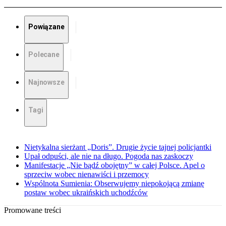
Powiązane
Polecane
Najnowsze
Tagi
Nietykalna sierżant „Doris”. Drugie życie tajnej policjantki
Upał odpuści, ale nie na długo. Pogoda nas zaskoczy
Manifestacje „Nie bądź obojętny” w całej Polsce. Apel o
sprzeciw wobec nienawiści i przemocy
Wspólnota Sumienia: Obserwujemy niepokojącą zmianę
postaw wobec ukraińskich uchodźców
Promowane treści