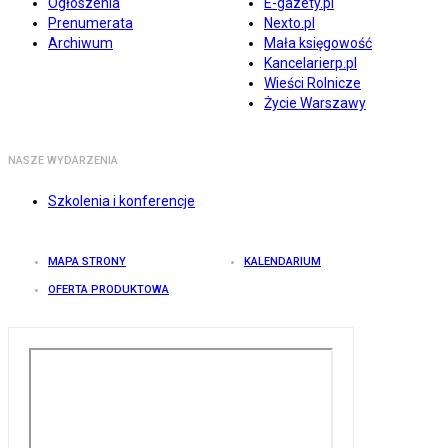
Ogłoszenia
E-gazety.pl
Prenumerata
Nexto.pl
Archiwum
Mała księgowość
Kancelarierp.pl
Wieści Rolnicze
Życie Warszawy
NASZE WYDARZENIA
Szkolenia i konferencje
MAPA STRONY
KALENDARIUM
OFERTA PRODUKTOWA