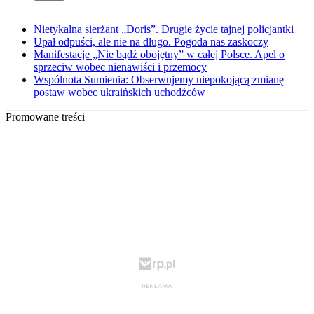
Nietykalna sierżant „Doris”. Drugie życie tajnej policjantki
Upał odpuści, ale nie na długo. Pogoda nas zaskoczy
Manifestacje „Nie bądź obojętny” w całej Polsce. Apel o
sprzeciw wobec nienawiści i przemocy
Wspólnota Sumienia: Obserwujemy niepokojącą zmianę
postaw wobec ukraińskich uchodźców
Promowane treści