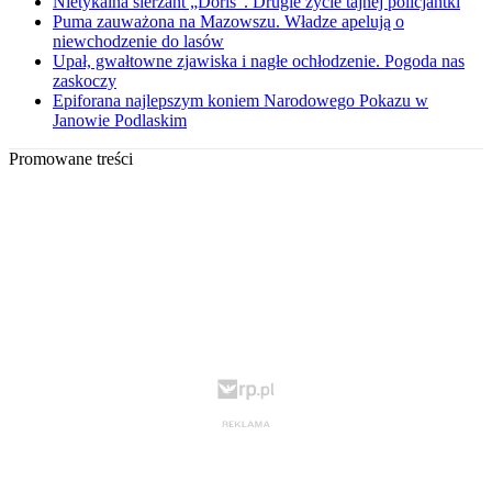
Nietykalna sierżant „Doris”. Drugie życie tajnej policjantki
Puma zauważona na Mazowszu. Władze apelują o
niewchodzenie do lasów
Upał, gwałtowne zjawiska i nagłe ochłodzenie. Pogoda nas
zaskoczy
Epiforana najlepszym koniem Narodowego Pokazu w
Janowie Podlaskim
Promowane treści