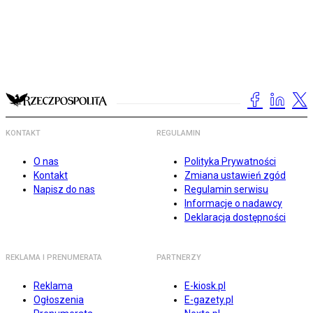
KONTAKT
REGULAMIN
O nas
Polityka Prywatności
Kontakt
Zmiana ustawień zgód
Napisz do nas
Regulamin serwisu
Informacje o nadawcy
Deklaracja dostępności
REKLAMA I PRENUMERATA
PARTNERZY
Reklama
E-kiosk.pl
Ogłoszenia
E-gazety.pl