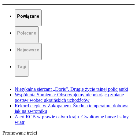
Powiązane
Polecane
Najnowsze
Tagi
Nietykalna sierżant „Doris”. Drugie życie tajnej policjantki
Wspólnota Sumienia: Obserwujemy niepokojącą zmianę
postaw wobec ukraińskich uchodźców
Rekord ciepła w Zakopanem. Średnia temperatura dobowa
jak na zwrotniku
Alert RCB w prawie całym kraju. Gwałtowne burze i silny
wiatr
Promowane treści