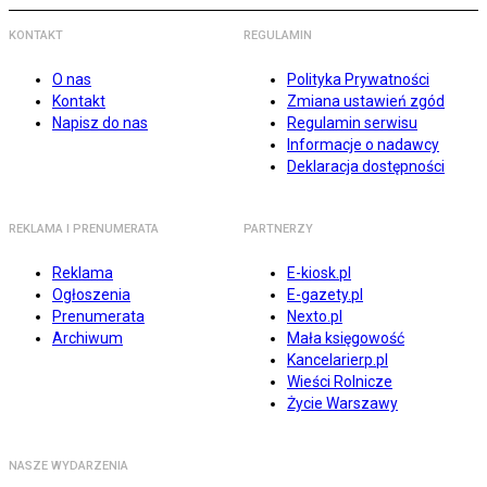
KONTAKT
REGULAMIN
O nas
Polityka Prywatności
Kontakt
Zmiana ustawień zgód
Napisz do nas
Regulamin serwisu
Informacje o nadawcy
Deklaracja dostępności
REKLAMA I PRENUMERATA
PARTNERZY
Reklama
E-kiosk.pl
Ogłoszenia
E-gazety.pl
Prenumerata
Nexto.pl
Archiwum
Mała księgowość
Kancelarierp.pl
Wieści Rolnicze
Życie Warszawy
NASZE WYDARZENIA