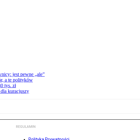
nicy: jest pewne „ale”
, a te polityków
 tys. zł
 dla kuracjuszy
REGULAMIN
Polityka Prywatności