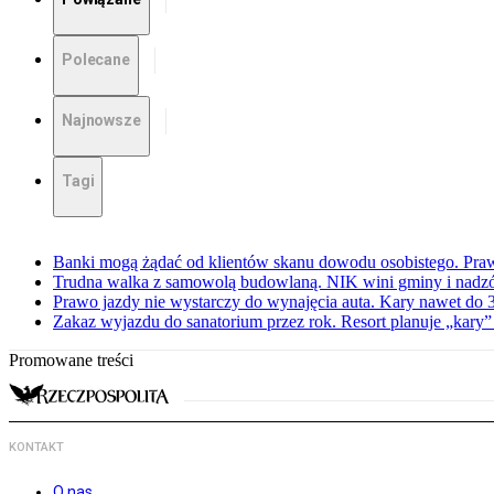
Polecane
Najnowsze
Tagi
Banki mogą żądać od klientów skanu dowodu osobistego. Praw
Trudna walka z samowolą budowlaną. NIK wini gminy i nadzór
Prawo jazdy nie wystarczy do wynajęcia auta. Kary nawet do 30
Zakaz wyjazdu do sanatorium przez rok. Resort planuje „kary”
Promowane treści
KONTAKT
O nas