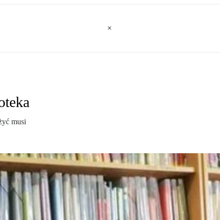
oteka
żyć musi