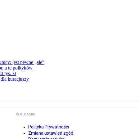
nicy: jest pewne „ale”
, a te polityków
 tys. zł
 dla kuracjuszy
REGULAMIN
Polityka Prywatności
Zmiana ustawień zgód