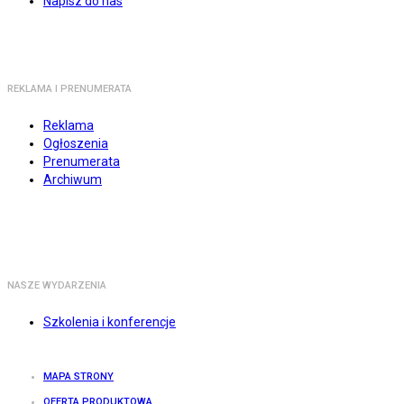
Napisz do nas
REKLAMA I PRENUMERATA
Reklama
Ogłoszenia
Prenumerata
Archiwum
NASZE WYDARZENIA
Szkolenia i konferencje
MAPA STRONY
OFERTA PRODUKTOWA