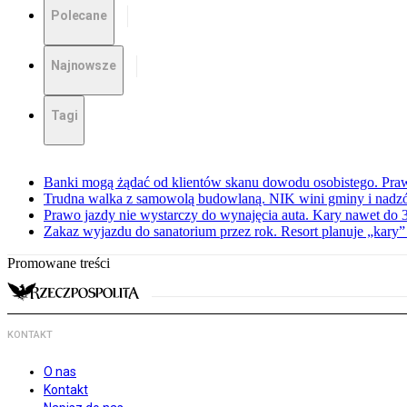
Polecane
Najnowsze
Tagi
Banki mogą żądać od klientów skanu dowodu osobistego. Praw
Trudna walka z samowolą budowlaną. NIK wini gminy i nadzór
Prawo jazdy nie wystarczy do wynajęcia auta. Kary nawet do 30
Zakaz wyjazdu do sanatorium przez rok. Resort planuje „kary”
Promowane treści
KONTAKT
O nas
Kontakt