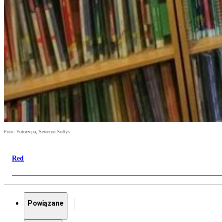
Foto: Fotorzepa, Seweryn Sołtys
Red
Powiązane