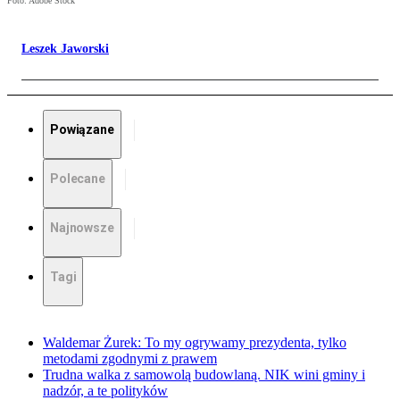
Foto: Adobe Stock
Leszek Jaworski
Powiązane
Polecane
Najnowsze
Tagi
Waldemar Żurek: To my ogrywamy prezydenta, tylko
metodami zgodnymi z prawem
Trudna walka z samowolą budowlaną. NIK wini gminy i
nadzór, a te polityków