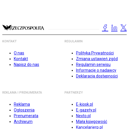
KONTAKT
REGULAMIN
O nas
Polityka Prywatności
Kontakt
Zmiana ustawień zgód
Napisz do nas
Regulamin serwisu
Informacje o nadawcy
Deklaracja dostępności
REKLAMA I PRENUMERATA
PARTNERZY
Reklama
E-kiosk.pl
Ogłoszenia
E-gazety.pl
Prenumerata
Nexto.pl
Archiwum
Mała księgowość
Kancelarierp.pl