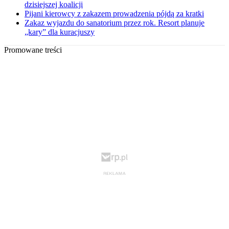
dzisiejszej koalicji
Pijani kierowcy z zakazem prowadzenia pójdą za kratki
Zakaz wyjazdu do sanatorium przez rok. Resort planuje
„kary” dla kuracjuszy
Promowane treści