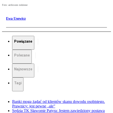
Foto: archiwum rodzinne
Ewa Usowicz
Powiązane
Polecane
Najnowsze
Tagi
Banki mogą żądać od klientów skanu dowodu osobistego.
Prawnicy: jest pewne „ale”
Sędzia TK Sławomir Patyra: Jestem zawiedziony postawą