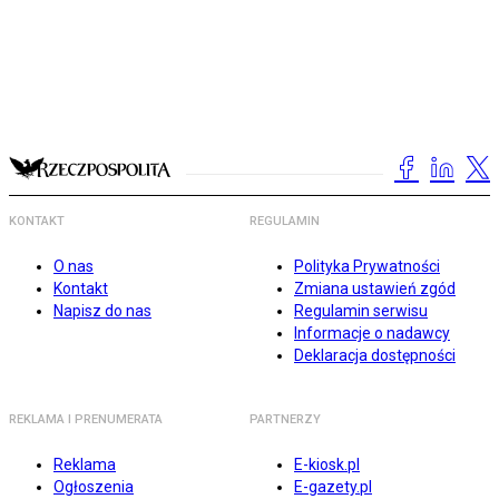
KONTAKT
REGULAMIN
O nas
Polityka Prywatności
Kontakt
Zmiana ustawień zgód
Napisz do nas
Regulamin serwisu
Informacje o nadawcy
Deklaracja dostępności
REKLAMA I PRENUMERATA
PARTNERZY
Reklama
E-kiosk.pl
Ogłoszenia
E-gazety.pl