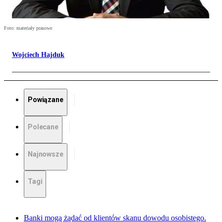
Foto: materiały prasowe
Wojciech Hajduk
Powiązane
Polecane
Najnowsze
Tagi
Banki mogą żądać od klientów skanu dowodu osobistego.