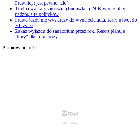
Prawnicy: jest pewne „ale”
Trudna walka z samowolą budowlaną. NIK wini gminy i
nadzór, a te polityków
Prawo jazdy nie wystarczy do wynajęcia auta. Kary nawet do
30 tys. zł
Zakaz wyjazdu do sanatorium przez rok. Resort planuje
„kary” dla kuracjuszy
Promowane treści