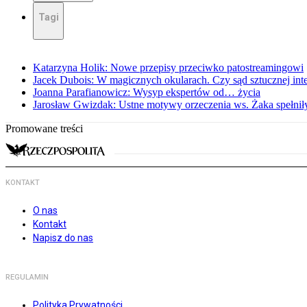
Tagi
Katarzyna Holik: Nowe przepisy przeciwko patostreamingowi
Jacek Dubois: W magicznych okularach. Czy sąd sztucznej intel
Joanna Parafianowicz: Wysyp ekspertów od… życia
Jarosław Gwizdak: Ustne motywy orzeczenia ws. Żaka spełnił
Promowane treści
KONTAKT
O nas
Kontakt
Napisz do nas
REGULAMIN
Polityka Prywatności