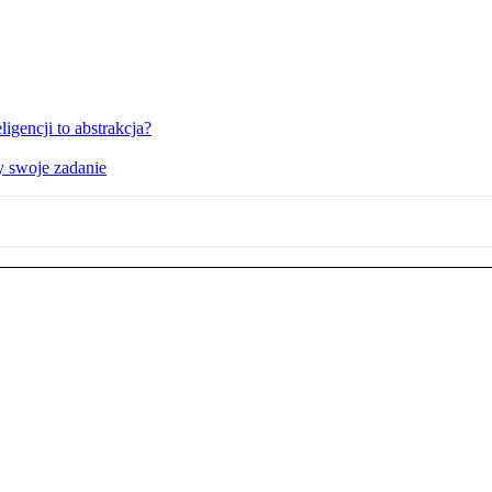
igencji to abstrakcja?
y swoje zadanie