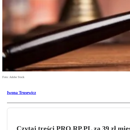
Foto: Adobe Stock
Iwona Trusewicz
Czytaj treści PRO.RP.PL za 39 zł mies