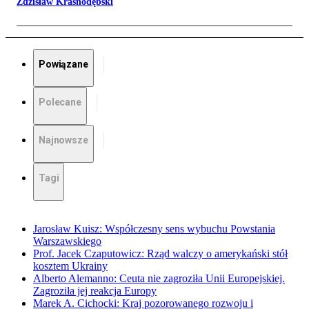
Zdzisław Krasnodębski
Powiązane
Polecane
Najnowsze
Tagi
Jarosław Kuisz: Współczesny sens wybuchu Powstania
Warszawskiego
Prof. Jacek Czaputowicz: Rząd walczy o amerykański stół
kosztem Ukrainy
Alberto Alemanno: Ceuta nie zagroziła Unii Europejskiej.
Zagroziła jej reakcja Europy
Marek A. Cichocki: Kraj pozorowanego rozwoju i