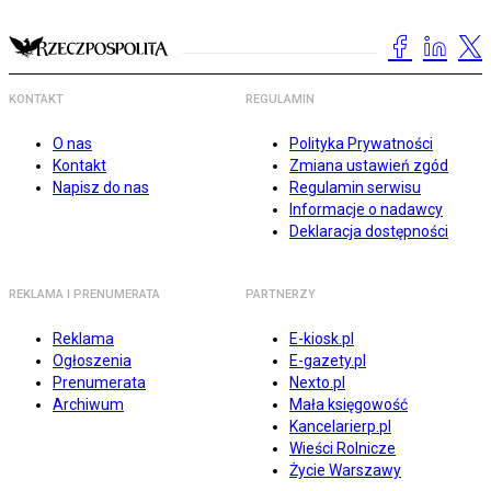
KONTAKT
REGULAMIN
O nas
Polityka Prywatności
Kontakt
Zmiana ustawień zgód
Napisz do nas
Regulamin serwisu
Informacje o nadawcy
Deklaracja dostępności
REKLAMA I PRENUMERATA
PARTNERZY
Reklama
E-kiosk.pl
Ogłoszenia
E-gazety.pl
Prenumerata
Nexto.pl
Archiwum
Mała księgowość
Kancelarierp.pl
Wieści Rolnicze
Życie Warszawy