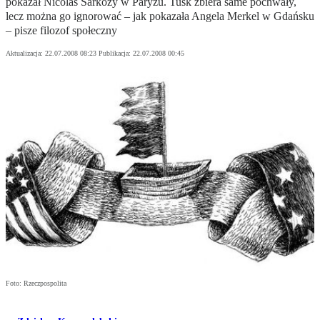
pokazał Nicolas Sarkozy w Paryżu. Tusk zbiera same pochwały,
lecz można go ignorować – jak pokazała Angela Merkel w Gdańsku
– pisze filozof społeczny
Aktualizacja:
22.07.2008 08:23
Publikacja:
22.07.2008 00:45
Foto: Rzeczpospolita