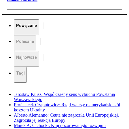
Powiązane
Polecane
Najnowsze
Tagi
Jarosław Kuisz: Współczesny sens wybuchu Powstania
Warszawskiego
Prof. Jacek Czaputowicz: Rząd walczy o amerykański stół
kosztem Ukrainy
Alberto Alemanno: Ceuta nie zagroziła Unii Europejskiej.
Zagroziła jej reakcja Europy
Marek A. Cichocki: Kraj pozorowanego rozwoju i