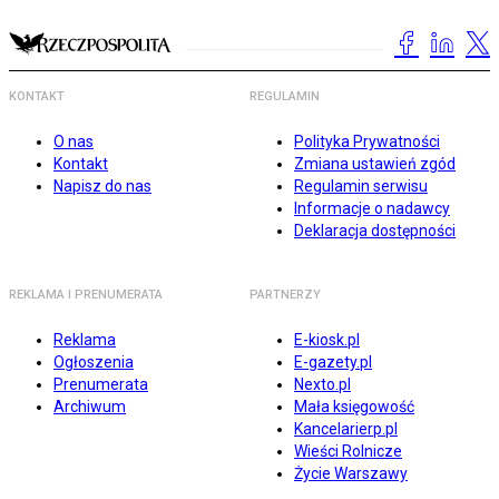
KONTAKT
REGULAMIN
O nas
Polityka Prywatności
Kontakt
Zmiana ustawień zgód
Napisz do nas
Regulamin serwisu
Informacje o nadawcy
Deklaracja dostępności
REKLAMA I PRENUMERATA
PARTNERZY
Reklama
E-kiosk.pl
Ogłoszenia
E-gazety.pl
Prenumerata
Nexto.pl
Archiwum
Mała księgowość
Kancelarierp.pl
Wieści Rolnicze
Życie Warszawy