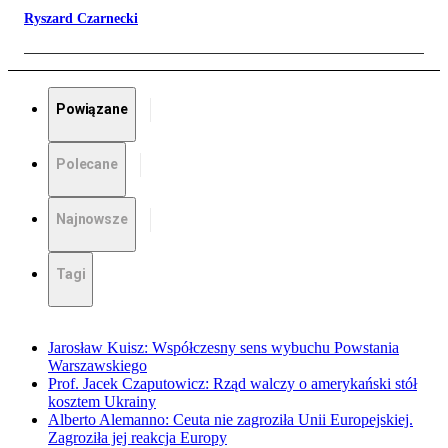
Ryszard Czarnecki
Powiązane
Polecane
Najnowsze
Tagi
Jarosław Kuisz: Współczesny sens wybuchu Powstania
Warszawskiego
Prof. Jacek Czaputowicz: Rząd walczy o amerykański stół
kosztem Ukrainy
Alberto Alemanno: Ceuta nie zagroziła Unii Europejskiej.
Zagroziła jej reakcja Europy