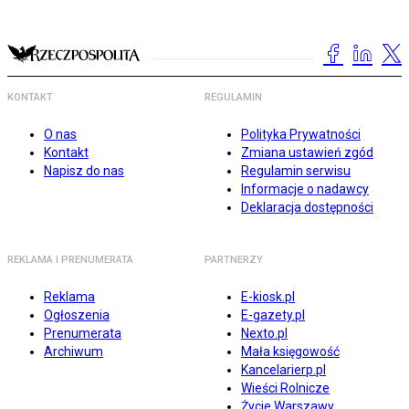
KONTAKT
REGULAMIN
O nas
Polityka Prywatności
Kontakt
Zmiana ustawień zgód
Napisz do nas
Regulamin serwisu
Informacje o nadawcy
Deklaracja dostępności
REKLAMA I PRENUMERATA
PARTNERZY
Reklama
E-kiosk.pl
Ogłoszenia
E-gazety.pl
Prenumerata
Nexto.pl
Archiwum
Mała księgowość
Kancelarierp.pl
Wieści Rolnicze
Życie Warszawy