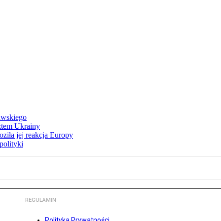
awskiego
ztem Ukrainy
ziła jej reakcja Europy
polityki
REGULAMIN
Polityka Prywatności