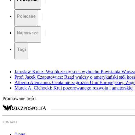
Polecane
Najnowsze
Tagi
Jarosław Kuisz: Współczesny sens wybuchu Powstania Warsz
Prof. Jacek Czaputowicz: Rząd walczy o amerykański stół kos
Alberto Alemanno: Ceuta nie zagroziła Unii Europejskiej. Zagro
Marek A. Cichocki: Kraj pozorowanego rozwoju i amatorskiej 
Promowane treści
KONTAKT
O nas