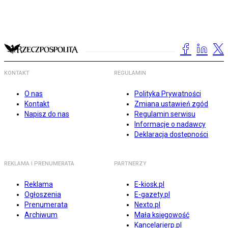
KONTAKT
REGULAMIN
O nas
Polityka Prywatności
Kontakt
Zmiana ustawień zgód
Napisz do nas
Regulamin serwisu
Informacje o nadawcy
Deklaracja dostępności
REKLAMA I PRENUMERATA
PARTNERZY
Reklama
E-kiosk.pl
Ogłoszenia
E-gazety.pl
Prenumerata
Nexto.pl
Archiwum
Mała księgowość
Kancelarierp.pl