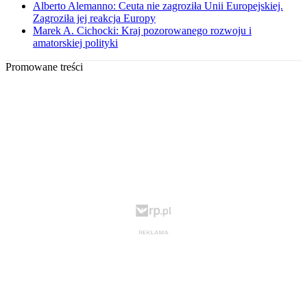
Alberto Alemanno: Ceuta nie zagroziła Unii Europejskiej.
Zagroziła jej reakcja Europy
Marek A. Cichocki: Kraj pozorowanego rozwoju i
amatorskiej polityki
Promowane treści